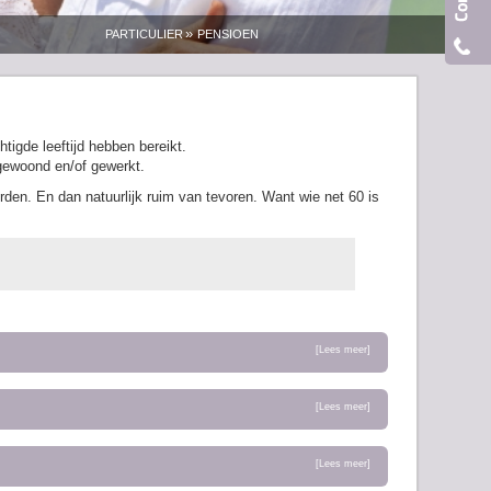
»
PARTICULIER
PENSIOEN
igde leeftijd hebben bereikt.
 gewoond en/of gewerkt.
rden. En dan natuurlijk ruim van tevoren. Want wie net 60 is
[Lees meer]
[Lees meer]
[Lees meer]