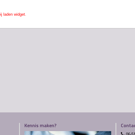
ij laden widget.
Kennis maken?
Conta
06-5