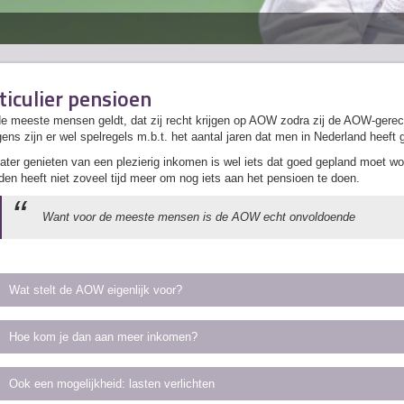
ticulier pensioen
e meeste mensen geldt, dat zij recht krijgen op AOW zodra zij de AOW-gerecht
ens zijn er wel spelregels m.b.t. het aantal jaren dat men in Nederland heeft
ater genieten van een plezierig inkomen is wel iets dat goed gepland moet wo
en heeft niet zoveel tijd meer om nog iets aan het pensioen te doen.
Want voor de meeste mensen is de AOW echt onvoldoende
Wat stelt de AOW eigenlijk voor?
Hoe kom je dan aan meer inkomen?
Ook een mogelijkheid: lasten verlichten