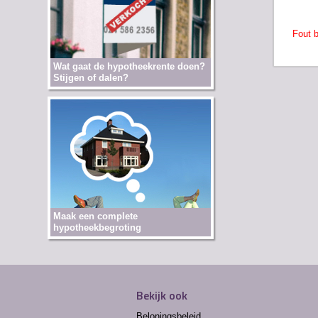
Fout b
Wat gaat de hypotheekrente doen?
Stijgen of dalen?
Maak een complete
hypotheekbegroting
Bekijk ook
Beloningsbeleid