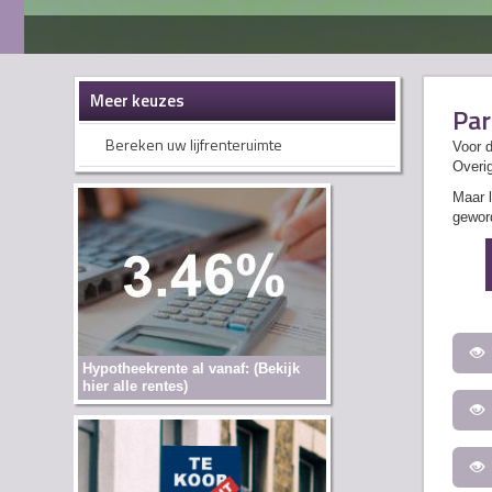
Meer keuzes
Par
Bereken uw lijfrenteruimte
Voor d
Overig
Maar l
geword
Hypotheekrente al vanaf: (Bekijk
hier alle rentes)