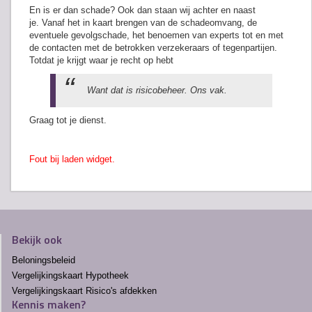
En is er dan schade? Ook dan staan wij achter en naast
je. Vanaf het in kaart brengen van de schadeomvang, de
eventuele gevolgschade, het benoemen van experts tot en met
de contacten met de betrokken verzekeraars of tegenpartijen.
Totdat je krijgt waar je recht op hebt
Want dat is risicobeheer. Ons vak.
Graag tot je dienst.
Fout bij laden widget.
Bekijk ook
Beloningsbeleid
Vergelijkingskaart Hypotheek
Vergelijkingskaart Risico's afdekken
Kennis maken?