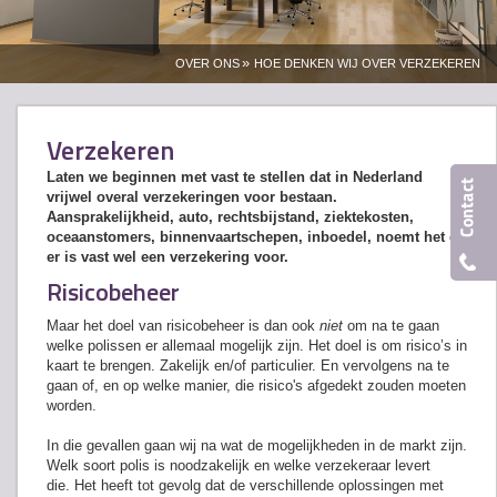
»
OVER ONS
HOE DENKEN WIJ OVER VERZEKEREN
Verzekeren
Laten we beginnen met vast te stellen dat in Nederland
vrijwel overal verzekeringen voor bestaan.
Aansprakelijkheid, auto, rechtsbijstand, ziektekosten,
oceaanstomers, binnenvaartschepen, inboedel, noemt het en
er is vast wel een verzekering voor.
Risicobeheer
Maar het doel van risicobeheer is dan ook
niet
om na te gaan
welke polissen er allemaal mogelijk zijn. Het doel is om risico’s in
kaart te brengen. Zakelijk en/of particulier. En vervolgens na te
gaan of, en op welke manier, die risico's afgedekt zouden moeten
worden.
In die gevallen gaan wij na wat de mogelijkheden in de markt zijn.
Welk soort polis is noodzakelijk en welke verzekeraar levert
die. Het heeft tot gevolg dat de verschillende oplossingen met