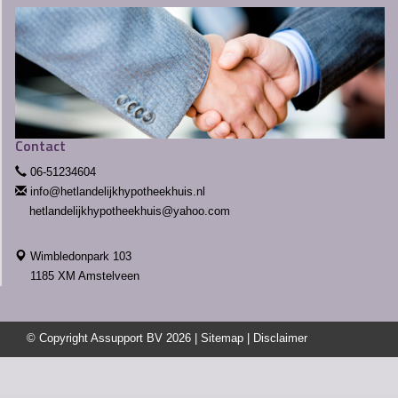
Contact
06-51234604
info@hetlandelijkhypotheekhuis.nl
Wimbledonpark 103
1185 XM Amstelveen
© Copyright
Assupport BV
2026 |
Sitemap
|
Disclaimer