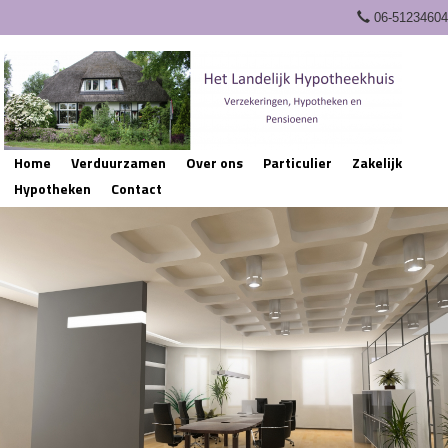
06-51234604
Home
Verduurzamen
Over ons
Particulier
Zakelijk
Hypotheken
Contact